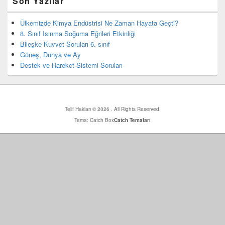
Son Yazılar
yan
bar
eklenti
Ülkemizde Kimya Endüstrisi Ne Zaman Hayata Geçti?
bölgesi
8. Sınıf Isınma Soğuma Eğrileri Etkinliği
Bileşke Kuvvet Soruları 6. sınıf
Güneş, Dünya ve Ay
Destek ve Hareket Sistemi Soruları
Telif Hakları © 2026
. All Rights Reserved.
Tema: Catch Box
Catch Temaları