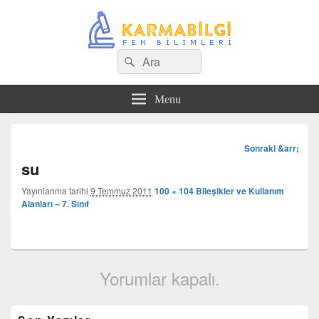
Search
Çeşitli Konularda Kaliteli Bilgi
Ara
for:
Menu
Görsel
Sonraki &arr;
dolaşım
su
Yayınlanma tarihi
9 Temmuz 2011
100 × 104
Bileşikler ve Kullanım
Alanları – 7. Sınıf
Yorumlar kapalı.
Birincil