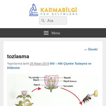
Search
Çeşitli Konularda Kaliteli Bilgi
Ara
for:
Menu
Görsel
← Önceki
dolaşım
tozlasma
Yayınlanma tarihi
25 Nisan 2019
500 × 486
Çiçekte Tozlaşma ve
Döllenme