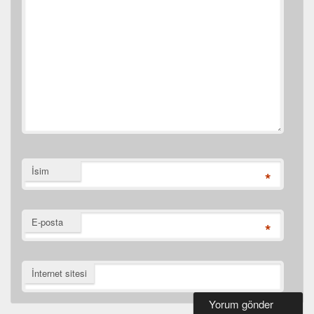
İsim
*
E-posta
*
İnternet sitesi