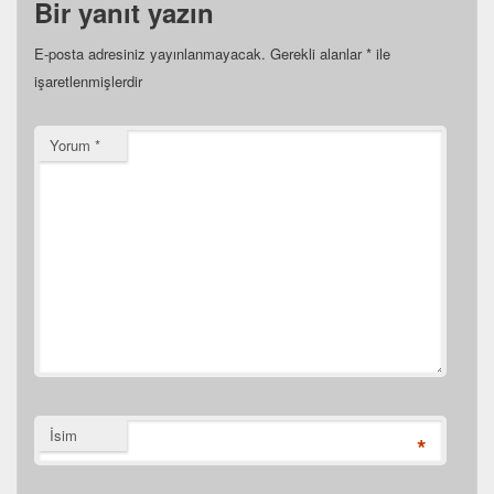
Bir yanıt yazın
E-posta adresiniz yayınlanmayacak.
Gerekli alanlar
*
ile
işaretlenmişlerdir
Yorum
*
İsim
*