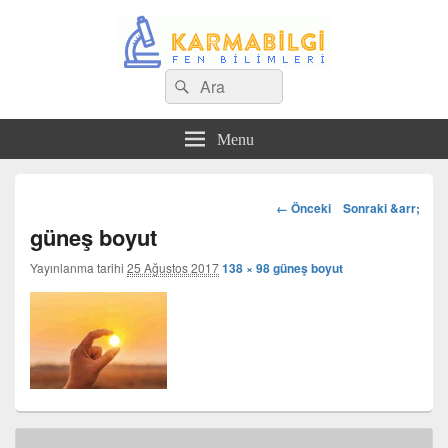
Search
Çeşitli Konularda Kaliteli Bilgi
Ara
for:
Menu
Görsel
← Önceki
Sonraki &arr;
dolaşım
güneş boyut
Yayınlanma tarihi
25 Ağustos 2017
138 × 98
güneş boyut