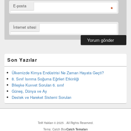
E-posta
*
İnternet sitesi
Birincil
yan
bar
Son Yazılar
eklenti
bölgesi
Ülkemizde Kimya Endüstrisi Ne Zaman Hayata Geçti?
8. Sınıf Isınma Soğuma Eğrileri Etkinliği
Bileşke Kuvvet Soruları 6. sınıf
Güneş, Dünya ve Ay
Destek ve Hareket Sistemi Soruları
Telif Hakları © 2025
. All Rights Reserved.
Tema: Catch Box
Catch Temaları