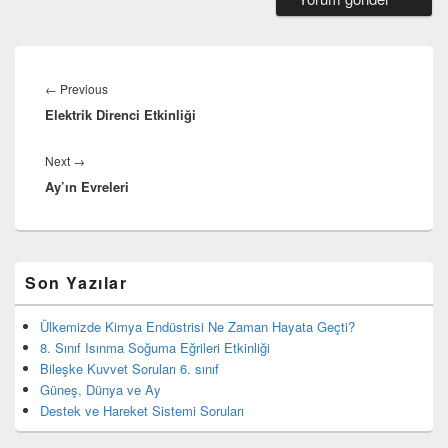
Yazı
gezinmesi
Previous
←
Previous
Elektrik Direnci Etkinliği
post:
Next
Next
→
Ay’ın Evreleri
post:
Birincil
Son Yazılar
yan
bar
eklenti
Ülkemizde Kimya Endüstrisi Ne Zaman Hayata Geçti?
bölgesi
8. Sınıf Isınma Soğuma Eğrileri Etkinliği
Bileşke Kuvvet Soruları 6. sınıf
Güneş, Dünya ve Ay
Destek ve Hareket Sistemi Soruları