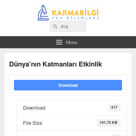
Search
Çeşitli Konularda Kaliteli Bilgi
Ara
for:
Menu
Dünya’nın Katmanları Etkinlik
Download
Download
417
File Size
101.75 KB