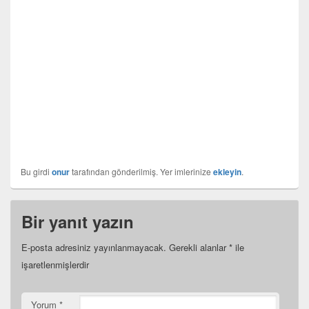
Bu girdi
onur
tarafından gönderilmiş. Yer imlerinize
ekleyin
.
Bir yanıt yazın
E-posta adresiniz yayınlanmayacak.
Gerekli alanlar
*
ile
işaretlenmişlerdir
Yorum
*