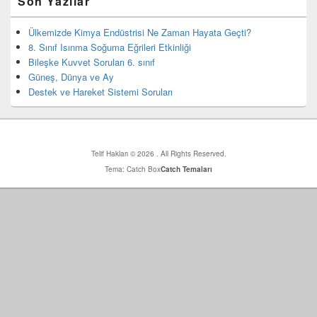
Son Yazılar
yan
bar
eklenti
Ülkemizde Kimya Endüstrisi Ne Zaman Hayata Geçti?
bölgesi
8. Sınıf Isınma Soğuma Eğrileri Etkinliği
Bileşke Kuvvet Soruları 6. sınıf
Güneş, Dünya ve Ay
Destek ve Hareket Sistemi Soruları
Telif Hakları © 2026
. All Rights Reserved.
Tema: Catch Box
Catch Temaları