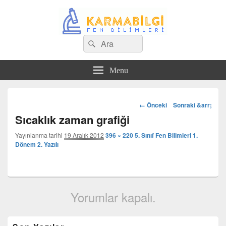
Search
Çeşitli Konularda Kaliteli Bilgi
Ara
for:
Menu
Görsel
← Önceki
Sonraki &arr;
dolaşım
Sıcaklık zaman grafiği
Yayınlanma tarihi
19 Aralık 2012
396 × 220
5. Sınıf Fen Bilimleri 1.
Dönem 2. Yazılı
Yorumlar kapalı.
Birincil