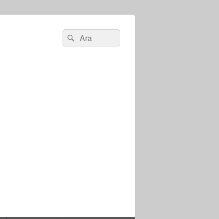
Search
Ara
for: