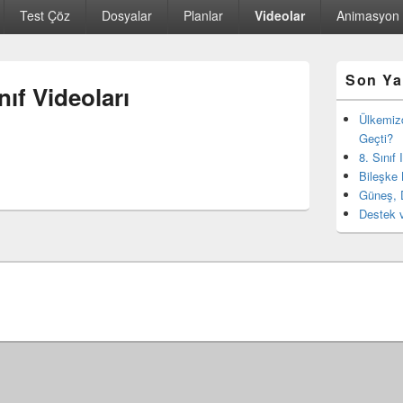
Test Çöz
Dosyalar
Planlar
Videolar
Animasyon
Birincil
Son Ya
yan
nıf Videoları
bar
eklenti
Ülkemiz
bölgesi
Geçti?
8. Sınıf
Bileşke 
Güneş, 
Destek v