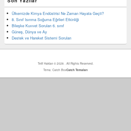
Son Yazılar
yan
bar
eklenti
Ülkemizde Kimya Endüstrisi Ne Zaman Hayata Geçti?
bölgesi
8. Sınıf Isınma Soğuma Eğrileri Etkinliği
Bileşke Kuvvet Soruları 6. sınıf
Güneş, Dünya ve Ay
Destek ve Hareket Sistemi Soruları
Telif Hakları © 2026
. All Rights Reserved.
Tema: Catch Box
Catch Temaları