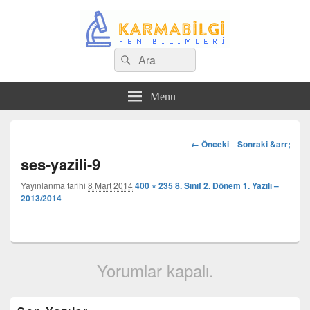
Search
Çeşitli Konularda Kaliteli Bilgi
Ara
for:
Menu
Görsel
← Önceki
Sonraki &arr;
dolaşım
ses-yazili-9
Yayınlanma tarihi
8 Mart 2014
400 × 235
8. Sınıf 2. Dönem 1. Yazılı –
2013/2014
Yorumlar kapalı.
Birincil