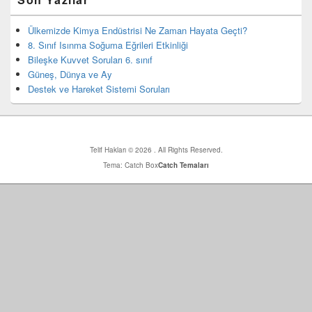
yan
bar
eklenti
Ülkemizde Kimya Endüstrisi Ne Zaman Hayata Geçti?
bölgesi
8. Sınıf Isınma Soğuma Eğrileri Etkinliği
Bileşke Kuvvet Soruları 6. sınıf
Güneş, Dünya ve Ay
Destek ve Hareket Sistemi Soruları
Telif Hakları © 2026
. All Rights Reserved.
Tema: Catch Box
Catch Temaları