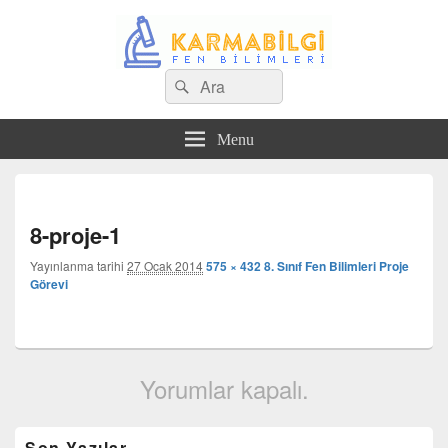
Search
Çeşitli Konularda Kaliteli Bilgi
Ara
for:
Menu
Görs
dola
8-proje-1
Yayınlanma tarihi
27 Ocak 2014
575 × 432
8. Sınıf Fen Bilimleri Proje
Görevi
Yorumlar kapalı.
Birincil
Son Yazılar