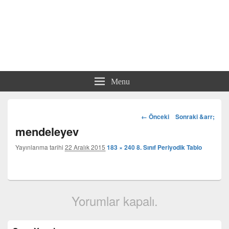
Menu
Görsel
← Önceki
Sonraki &arr;
dolaşım
mendeleyev
Yayınlanma tarihi
22 Aralık 2015
183 × 240
8. Sınıf Periyodik Tablo
Yorumlar kapalı.
Birincil