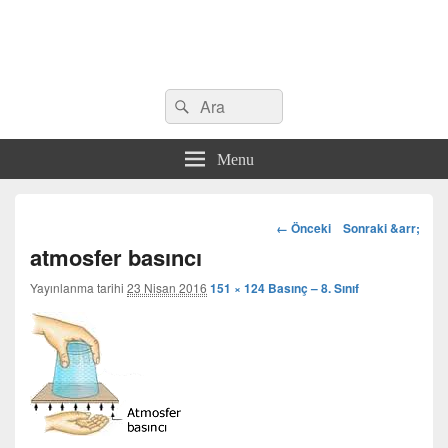
Search
Çeşitli Konularda Kaliteli Bilgi
Ara
for:
Menu
Görsel
← Önceki
Sonraki &arr;
dolaşım
atmosfer basıncı
Yayınlanma tarihi
23 Nisan 2016
151 × 124
Basınç – 8. Sınıf