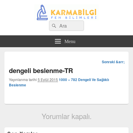
Search
Çeşitli Konularda Kaliteli Bilgi
Ara
for:
Menu
Görsel
Sonraki &arr;
dolaşım
dengeli beslenme-TR
Yayınlanma tarihi
5 Eylül 2015
1000 × 782
Dengeli Ve Sağlıklı
Beslenme
Yorumlar kapalı.
Birincil