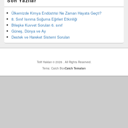
Son Yazılar
yan
bar
eklenti
Ülkemizde Kimya Endüstrisi Ne Zaman Hayata Geçti?
bölgesi
8. Sınıf Isınma Soğuma Eğrileri Etkinliği
Bileşke Kuvvet Soruları 6. sınıf
Güneş, Dünya ve Ay
Destek ve Hareket Sistemi Soruları
Telif Hakları © 2026
. All Rights Reserved.
Tema: Catch Box
Catch Temaları