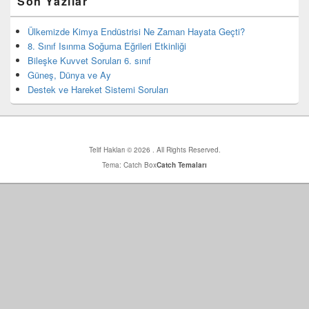
Son Yazılar
yan
bar
eklenti
Ülkemizde Kimya Endüstrisi Ne Zaman Hayata Geçti?
bölgesi
8. Sınıf Isınma Soğuma Eğrileri Etkinliği
Bileşke Kuvvet Soruları 6. sınıf
Güneş, Dünya ve Ay
Destek ve Hareket Sistemi Soruları
Telif Hakları © 2026
. All Rights Reserved.
Tema: Catch Box
Catch Temaları