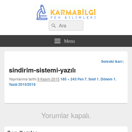
Search
Çeşitli Konularda Kaliteli Bilgi
Ara
for:
Menu
Görsel
Sonraki &arr;
dolaşım
sindirim-sistemi-yazılı
Yayınlanma tarihi
9 Kasım 2015
185 × 243
Fen 7. Sınıf 1. Dönem 1.
Yazılı 2015/2016
Yorumlar kapalı.
Birincil