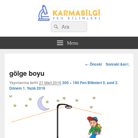
Search
Çeşitli Konularda Kaliteli Bilgi
Ara
for:
Menu
Görsel
← Önceki
Sonraki &arr;
dolaşım
gölge boyu
Yayınlanma tarihi
21 Mart 2016
300 × 190
Fen Bilimleri 5. sınıf 2.
Dönem 1. Yazılı 2016