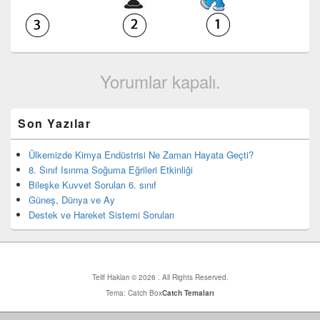
Yorumlar kapalı.
Birincil
Son Yazılar
yan
bar
eklenti
Ülkemizde Kimya Endüstrisi Ne Zaman Hayata Geçti?
bölgesi
8. Sınıf Isınma Soğuma Eğrileri Etkinliği
Bileşke Kuvvet Soruları 6. sınıf
Güneş, Dünya ve Ay
Destek ve Hareket Sistemi Soruları
Telif Hakları © 2026
. All Rights Reserved.
Tema: Catch Box
Catch Temaları