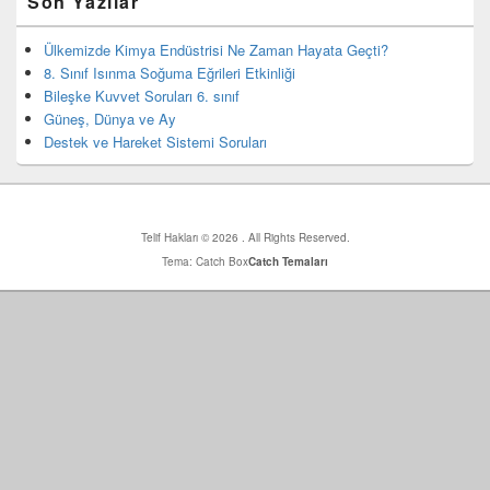
Son Yazılar
yan
bar
eklenti
Ülkemizde Kimya Endüstrisi Ne Zaman Hayata Geçti?
bölgesi
8. Sınıf Isınma Soğuma Eğrileri Etkinliği
Bileşke Kuvvet Soruları 6. sınıf
Güneş, Dünya ve Ay
Destek ve Hareket Sistemi Soruları
Telif Hakları © 2026
. All Rights Reserved.
Tema: Catch Box
Catch Temaları