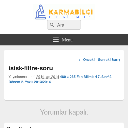
Search
Çeşitli Konularda Kaliteli Bilgi
Ara
for:
Menu
Görsel
← Önceki
Sonraki &arr;
dolaşım
isisk-filtre-soru
Yayınlanma tarihi
29 Nisan 2014
480 × 285
Fen Bilimleri 7. Sınıf 2.
Dönem 2. Yazılı 2013/2014
Yorumlar kapalı.
Birincil