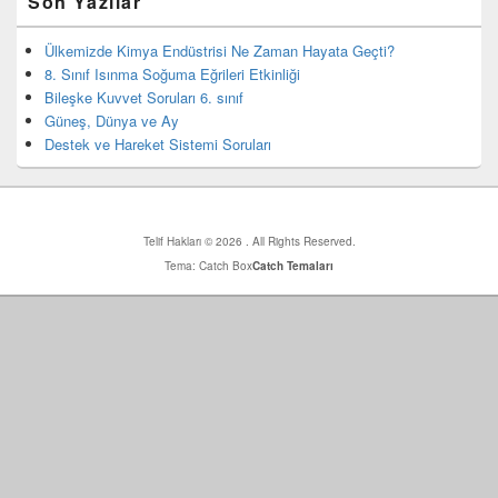
Son Yazılar
yan
bar
eklenti
Ülkemizde Kimya Endüstrisi Ne Zaman Hayata Geçti?
bölgesi
8. Sınıf Isınma Soğuma Eğrileri Etkinliği
Bileşke Kuvvet Soruları 6. sınıf
Güneş, Dünya ve Ay
Destek ve Hareket Sistemi Soruları
Telif Hakları © 2026
. All Rights Reserved.
Tema: Catch Box
Catch Temaları