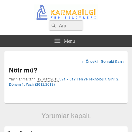
Search
Çeşitli Konularda Kaliteli Bilgi
Ara
for:
Menu
Görsel
← Önceki
Sonraki &arr;
dolaşım
Nötr mü?
Yayınlanma tarihi
12 Mart 2013
391 × 517
Fen ve Teknoloji 7. Sınıf 2.
Dönem 1. Yazılı (2012/2013)
Yorumlar kapalı.
Birincil