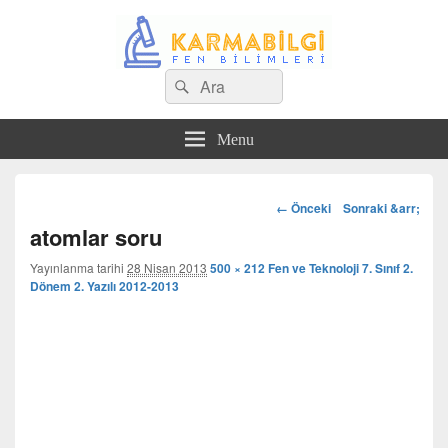
Search
Çeşitli Konularda Kaliteli Bilgi
Ara
for:
Menu
Görsel
← Önceki
Sonraki &arr;
dolaşım
atomlar soru
Yayınlanma tarihi
28 Nisan 2013
500 × 212
Fen ve Teknoloji 7. Sınıf 2.
Dönem 2. Yazılı 2012-2013