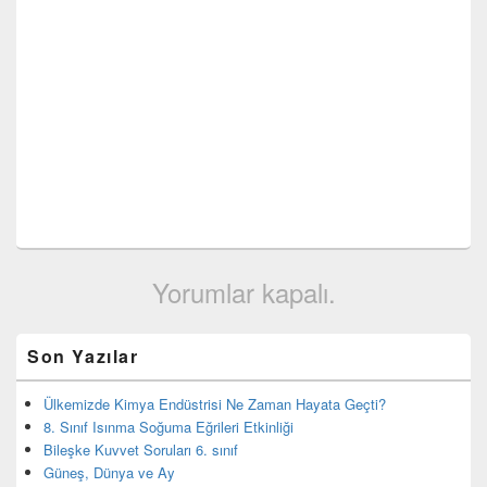
Yorumlar kapalı.
Birincil
Son Yazılar
yan
bar
eklenti
Ülkemizde Kimya Endüstrisi Ne Zaman Hayata Geçti?
bölgesi
8. Sınıf Isınma Soğuma Eğrileri Etkinliği
Bileşke Kuvvet Soruları 6. sınıf
Güneş, Dünya ve Ay