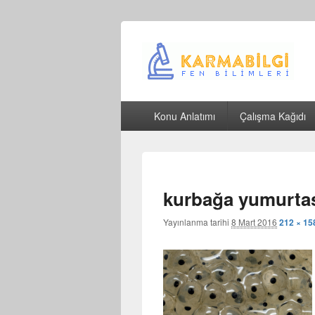
Çeşitli Konularda Kaliteli Bilgi
Birincil
Konu Anlatımı
Çalışma Kağıdı
menü
kurbağa yumurta
Yayınlanma tarihi
8 Mart 2016
212 × 15