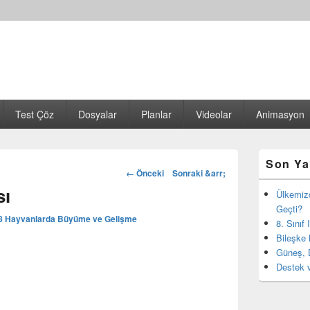
Test Çöz
Dosyalar
Planlar
Videolar
Animasyon
Birincil
Son Ya
yan
Görsel
← Önceki
Sonraki &arr;
bar
dolaşım
sı
eklenti
Ülkemiz
bölgesi
Geçti?
8
Hayvanlarda Büyüme ve Gelişme
8. Sınıf
Bileşke 
Güneş, 
Destek v