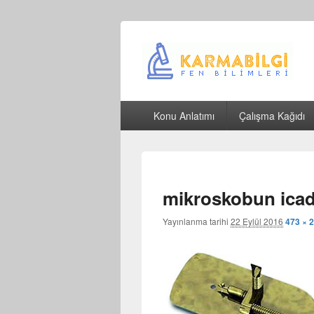
Çeşitli Konularda Kaliteli Bilgi
Birincil
Konu Anlatımı
Çalışma Kağıdı
menü
mikroskobun icad
Yayınlanma tarihi
22 Eylül 2016
473 × 