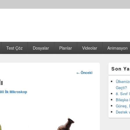
Test Çöz
Dosyalar
Planlar
Videolar
Animasyon
Birincil
Son Ya
yan
Görsel
← Önceki
bar
dolaşım
ı
eklenti
Ülkemiz
bölgesi
Geçti?
280
İlk Mikroskop
8. Sınıf
Bileşke 
Güneş, 
Destek v