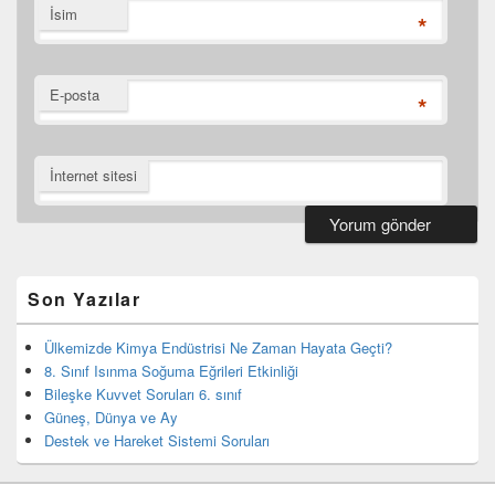
İsim
*
E-posta
*
İnternet sitesi
Birincil
yan
bar
Son Yazılar
eklenti
bölgesi
Ülkemizde Kimya Endüstrisi Ne Zaman Hayata Geçti?
8. Sınıf Isınma Soğuma Eğrileri Etkinliği
Bileşke Kuvvet Soruları 6. sınıf
Güneş, Dünya ve Ay
Destek ve Hareket Sistemi Soruları