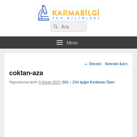
Search
Çeşitli Konularda Kaliteli Bilgi
Ara
for:
Menu
Görsel
← Önceki
Sonraki &arr;
dolaşım
coktan-aza
Yayınlanma tarihi
5 Nisan 2021
202 × 234
Işığın Kırılması Özet