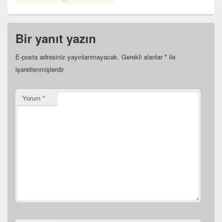
Bir yanıt yazın
E-posta adresiniz yayınlanmayacak.
Gerekli alanlar
*
ile
işaretlenmişlerdir
Yorum
*