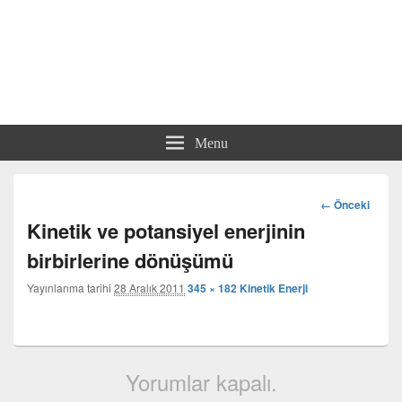
Menu
Görsel
← Önceki
dolaşım
Kinetik ve potansiyel enerjinin
birbirlerine dönüşümü
Yayınlanma tarihi
28 Aralık 2011
345 × 182
Kinetik Enerji
Yorumlar kapalı.