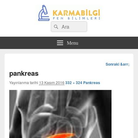
Search
Çeşitli Konularda Kaliteli Bilgi
Ara
for:
Menu
Görsel
Sonraki &arr;
dolaşım
pankreas
Yayınlanma tarihi
13 Kasım 2016
332 × 324
Pankreas