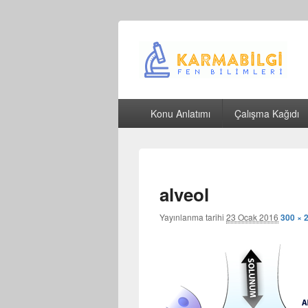
Çeşitli Konularda Kaliteli Bilgi
Birincil
Konu Anlatımı
Çalışma Kağıdı
menü
alveol
Yayınlanma tarihi
23 Ocak 2016
300 × 