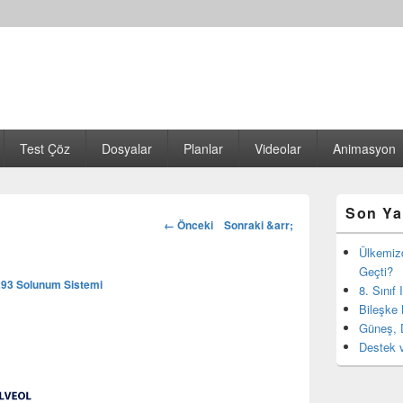
Test Çöz
Dosyalar
Planlar
Videolar
Animasyon
Birincil
Son Ya
yan
Görsel
← Önceki
Sonraki &arr;
bar
dolaşım
eklenti
Ülkemiz
bölgesi
Geçti?
293
Solunum Sistemi
8. Sınıf
Bileşke 
Güneş, 
Destek v