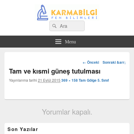
Search
Çeşitli Konularda Kaliteli Bilgi
Ara
for:
Menu
Görsel
← Önceki
Sonraki &arr;
dolaşım
Tam ve kısmi güneş tutulması
Yayınlanma tarihi
21 Eylül 2015
369 × 158
Tam Gölge 5. Sınıf
Yorumlar kapalı.
Birincil
Son Yazılar
yan