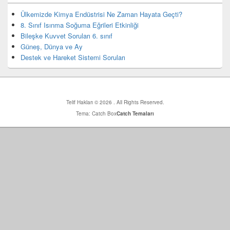
bar
eklenti
Ülkemizde Kimya Endüstrisi Ne Zaman Hayata Geçti?
bölgesi
8. Sınıf Isınma Soğuma Eğrileri Etkinliği
Bileşke Kuvvet Soruları 6. sınıf
Güneş, Dünya ve Ay
Destek ve Hareket Sistemi Soruları
Telif Hakları © 2026
. All Rights Reserved.
Tema: Catch Box
Catch Temaları