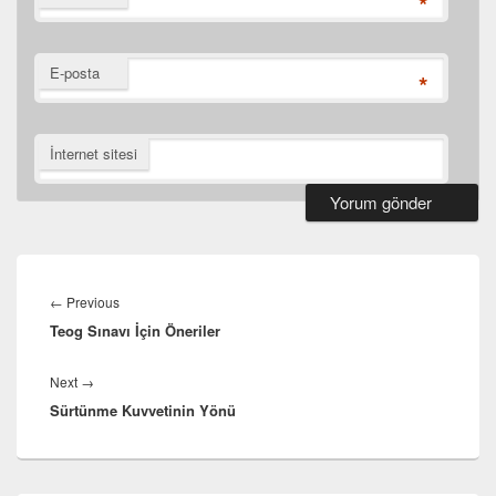
*
E-posta
*
İnternet sitesi
Yazı
gezinmesi
Previous
←
Previous
Teog Sınavı İçin Öneriler
post:
Next
Next
→
Sürtünme Kuvvetinin Yönü
post: