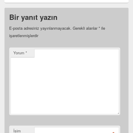
Bir yanıt yazın
E-posta adresiniz yayınlanmayacak.
Gerekli alanlar
*
ile
işaretlenmişlerdir
Yorum
*
İsim