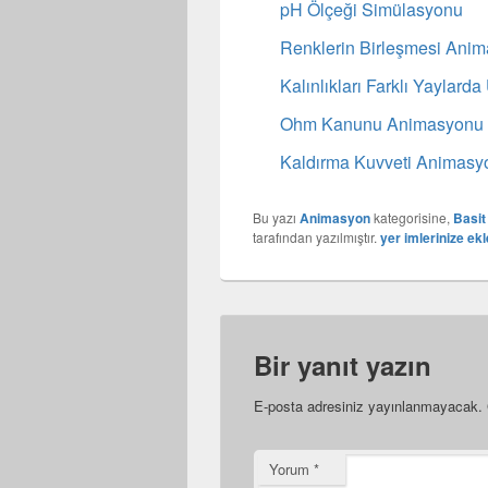
pH Ölçeği Simülasyonu
Renklerin Birleşmesi Ani
Kalınlıkları Farklı Yayla
Ohm Kanunu Animasyonu
Kaldırma Kuvveti Animasy
Bu yazı
Animasyon
kategorisine,
Basit
tarafından yazılmıştır.
yer imlerinize ekl
Bir yanıt yazın
E-posta adresiniz yayınlanmayacak.
Yorum
*