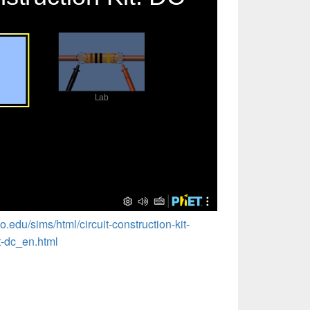
o.edu/sims/html/circuit-construction-kit-
it-dc_en.html