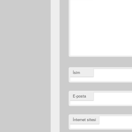
İsim
E-posta
İnternet sitesi