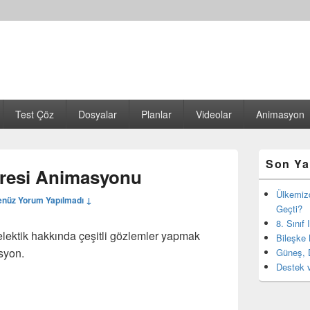
Test Çöz
Dosyalar
Planlar
Videolar
Animasyon
Birincil
Son Ya
yan
evresi Animasyonu
bar
eklenti
Ülkemiz
nüz Yorum Yapılmadı ↓
bölgesi
Geçti?
8. Sınıf
elektik hakkında çeşitli gözlemler yapmak
Bileşke 
asyon.
Güneş, 
Destek v