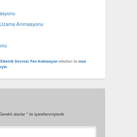
masyonu
rda Uzama Animasyonu
onu
 Elektrik Devresi
,
Fen Animasyon
etiketleri ile
onur
eyin
.
Gerekli alanlar
*
ile işaretlenmişlerdir