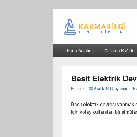
Çeşitli Konularda Kaliteli Bilgi
Birincil
Konu Anlatımı
Çalışma Kağıdı
menü
Basit Elektrik D
Posted on
23 Aralık 2017
by
onur
—
He
Basit elektrik devresi yapmak 
için kolay kullanılan bir simül