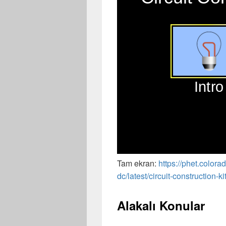
Tam ekran:
https://phet.colorad
dc/latest/circuit-construction-k
Alakalı Konular