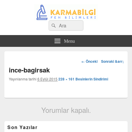
Search
Çeşitli Konularda Kaliteli Bilgi
Ara
for:
Menu
Görsel
← Önceki
Sonraki &arr;
dolaşım
ince-bagirsak
Yayınlanma tarihi
6 Eylül 2015
228 × 161
Besinlerin Sindirimi
Yorumlar kapalı.
Birincil
Son Yazılar
yan