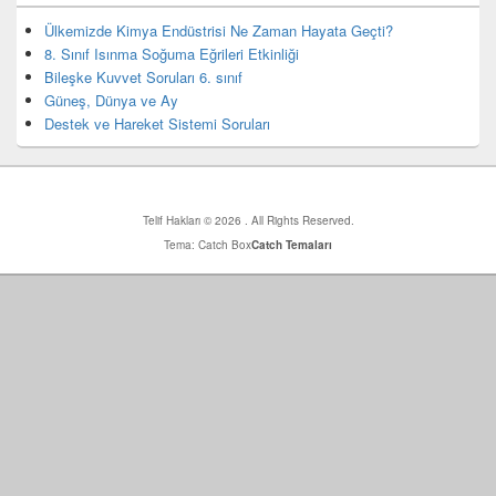
bar
eklenti
Ülkemizde Kimya Endüstrisi Ne Zaman Hayata Geçti?
bölgesi
8. Sınıf Isınma Soğuma Eğrileri Etkinliği
Bileşke Kuvvet Soruları 6. sınıf
Güneş, Dünya ve Ay
Destek ve Hareket Sistemi Soruları
Telif Hakları © 2026
. All Rights Reserved.
Tema: Catch Box
Catch Temaları