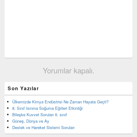
Yorumlar kapalı.
Birincil
Son Yazılar
yan
bar
eklenti
Ülkemizde Kimya Endüstrisi Ne Zaman Hayata Geçti?
bölgesi
8. Sınıf Isınma Soğuma Eğrileri Etkinliği
Bileşke Kuvvet Soruları 6. sınıf
Güneş, Dünya ve Ay
Destek ve Hareket Sistemi Soruları