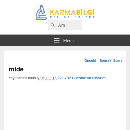
Search
Çeşitli Konularda Kaliteli Bilgi
Ara
for:
Menu
Görsel
← Önceki
Sonraki &arr;
dolaşım
mide
Yayınlanma tarihi
6 Eylül 2015
228 × 161
Besinlerin Sindirimi