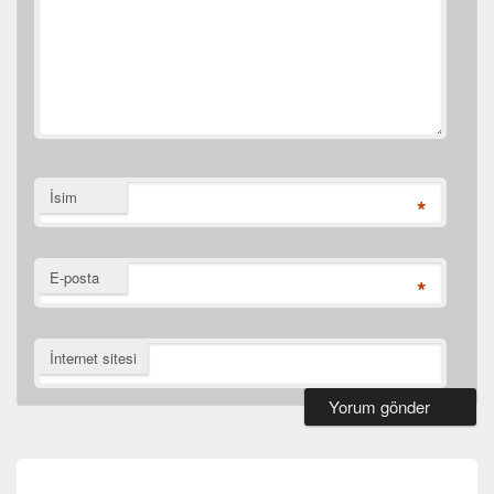
İsim
*
E-posta
*
İnternet sitesi
Yazı