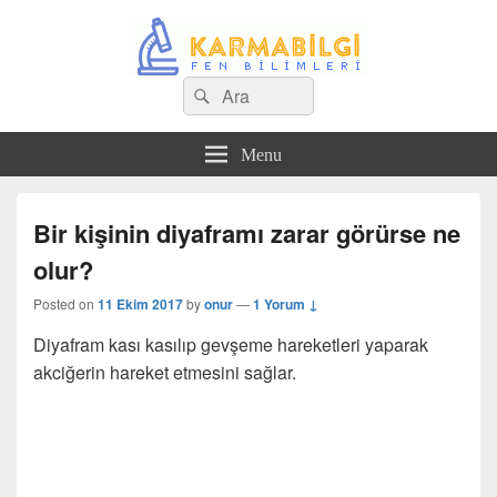
Search
Çeşitli Konularda Kaliteli Bilgi
Ara
for:
Menu
Bir kişinin diyaframı zarar görürse ne
olur?
Posted on
11 Ekim 2017
by
onur
—
1 Yorum ↓
Diyafram kası kasılıp gevşeme hareketleri yaparak
akciğerin hareket etmesini sağlar.