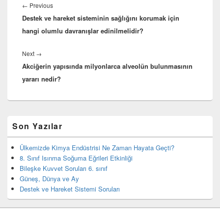
gezinmesi
Previous
←
Previous
Destek ve hareket sisteminin sağlığını korumak için
post:
hangi olumlu davranışlar edinilmelidir?
Next
Next
→
Akciğerin yapısında milyonlarca alveolün bulunmasının
post:
yararı nedir?
Birincil
Son Yazılar
yan
bar
eklenti
Ülkemizde Kimya Endüstrisi Ne Zaman Hayata Geçti?
bölgesi
8. Sınıf Isınma Soğuma Eğrileri Etkinliği
Bileşke Kuvvet Soruları 6. sınıf
Güneş, Dünya ve Ay
Destek ve Hareket Sistemi Soruları