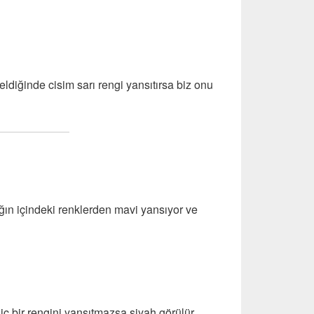
eldiğinde cisim sarı rengi yansıtırsa biz onu
ğın içindeki renklerden mavi yansıyor ve
hiç bir rengini yansıtmazsa siyah görülür.