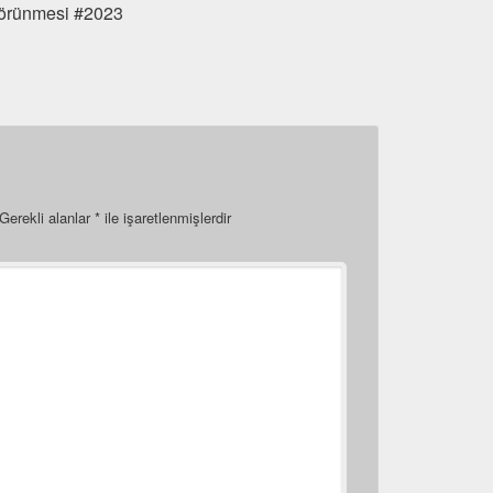
 görünmesi #2023
Gerekli alanlar
*
ile işaretlenmişlerdir