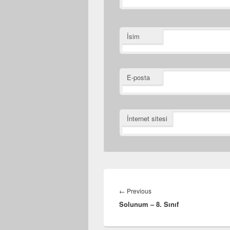
İsim
E-posta
İnternet sitesi
Yazı
gezinmesi
Previous
←
Previous
Solunum – 8. Sınıf
post: