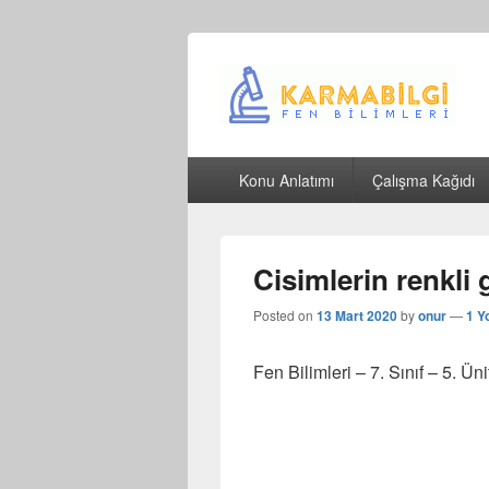
Çeşitli Konularda Kaliteli Bilgi
Birincil
Konu Anlatımı
Çalışma Kağıdı
menü
Cisimlerin renkli
Posted on
13 Mart 2020
by
onur
—
1 Y
Fen Bilimleri – 7. Sınıf – 5. Ü