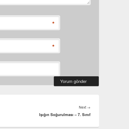
*
*
Next
Next
→
Işığın Soğurulması – 7. Sınıf
post: