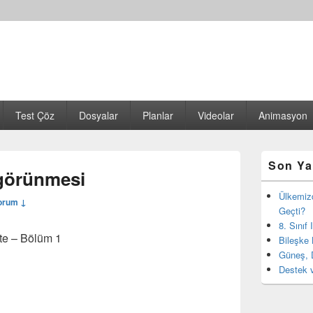
Test Çöz
Dosyalar
Planlar
Videolar
Animasyon
Birincil
Son Ya
yan
 görünmesi
bar
eklenti
Ülkemiz
orum ↓
bölgesi
Geçti?
8. Sınıf
nite – Bölüm 1
Bileşke 
Güneş, 
Destek v