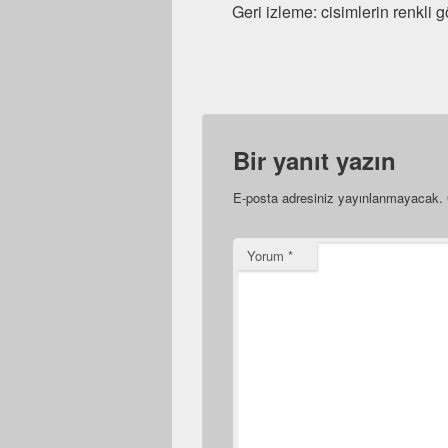
Geri izleme: cisimlerin renkli
Bir yanıt yazın
E-posta adresiniz yayınlanmayacak.
Yorum
*