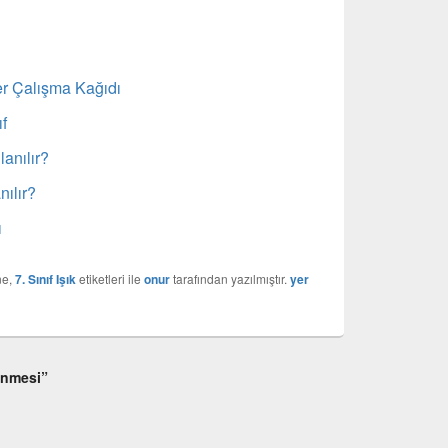
ler Çalışma Kağıdı
ıf
anılır?
nılır?
ı
ne,
7. Sınıf Işık
etiketleri ile
onur
tarafından yazılmıştır.
yer
ünmesi”