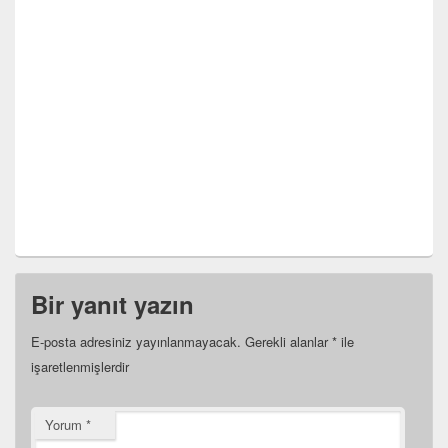
Bir yanıt yazın
E-posta adresiniz yayınlanmayacak.
Gerekli alanlar
*
ile
işaretlenmişlerdir
Yorum
*