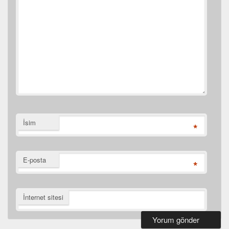
İsim
*
E-posta
*
İnternet sitesi