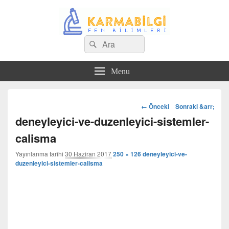
Search
Çeşitli Konularda Kaliteli Bilgi
Ara
for:
Menu
Görsel
← Önceki
Sonraki &arr;
dolaşım
deneyleyici-ve-duzenleyici-sistemler-
calisma
Yayınlanma tarihi
30 Haziran 2017
250 × 126
deneyleyici-ve-
duzenleyici-sistemler-calisma