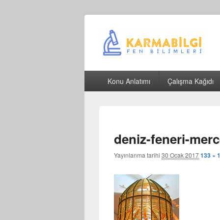
Çeşitli Konularda Kaliteli Bilgi
Birincil
Konu Anlatımı
Çalışma Kağıdı
menü
deniz-feneri-merc
Yayınlanma tarihi
30 Ocak 2017
133 × 