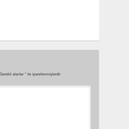
Gerekli alanlar
*
ile işaretlenmişlerdir