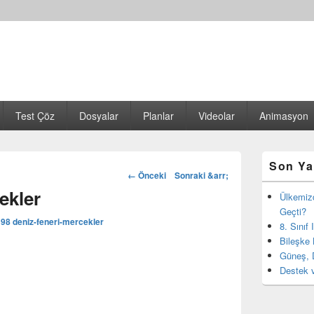
Test Çöz
Dosyalar
Planlar
Videolar
Animasyon
Birincil
Son Ya
yan
Görsel
← Önceki
Sonraki &arr;
bar
dolaşım
ekler
eklenti
Ülkemiz
bölgesi
Geçti?
198
deniz-feneri-mercekler
8. Sınıf
Bileşke 
Güneş, 
Destek v