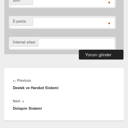
İsim
*
E-posta
*
İnternet sitesi
Yazı
gezinmesi
Previous
←
Previous
Destek ve Hareket Sistemi
post:
Next
Next
→
Dolaşım Sistemi
post: