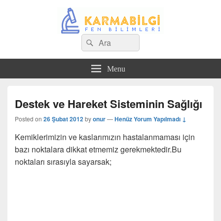
Search
Çeşitli Konularda Kaliteli Bilgi
Ara
for:
Menu
Destek ve Hareket Sisteminin Sağlığı
Posted on
26 Şubat 2012
by
onur
—
Henüz Yorum Yapılmadı ↓
Kemiklerimizin ve kaslarımızın hastalanmaması için
bazı noktalara dikkat etmemiz gerekmektedir.
Bu
noktaları sırasıyla sayarsak;