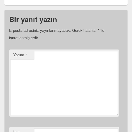
Bir yanıt yazın
E-posta adresiniz yayınlanmayacak.
Gerekli alanlar
*
ile
işaretlenmişlerdir
Yorum
*