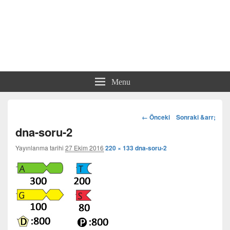
Menu
Görsel
← Önceki
Sonraki &arr;
dolaşım
dna-soru-2
Yayınlanma tarihi
27 Ekim 2016
220 × 133
dna-soru-2