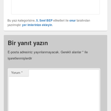
Bu yazı kategorisine,
5. Sınıf BEP
etiketleri ile
onur
tarafından
yazılmıştır.
yer imlerinize ekleyin
.
Bir yanıt yazın
E-posta adresiniz yayınlanmayacak.
Gerekli alanlar
*
ile
işaretlenmişlerdir
Yorum
*