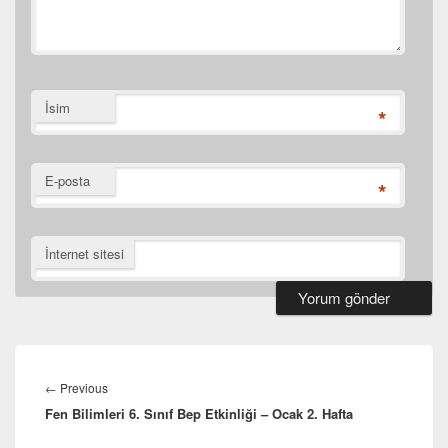
İsim
*
E-posta
*
İnternet sitesi
Yazı
gezinmesi
Previous
←
Previous
Fen Bilimleri 6. Sınıf Bep Etkinliği – Ocak 2. Hafta
post: