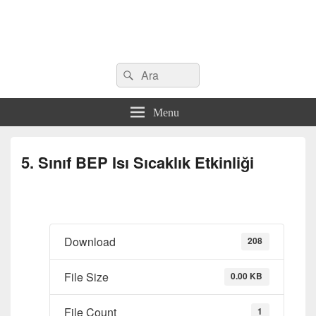
Search
Çeşitli Konularda Kaliteli Bilgi
Ara
for:
Menu
5. Sınıf BEP Isı Sıcaklık Etkinliği
Download
208
File Size
0.00 KB
File Count
1