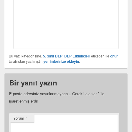
Bu yazı kategorisine,
5. Sınıf BEP
,
BEP Etkinlikleri
etiketleri ile
onur
tarafından yazılmıştır.
yer imlerinize ekleyin
.
Bir yanıt yazın
E-posta adresiniz yayınlanmayacak.
Gerekli alanlar
*
ile
işaretlenmişlerdir
Yorum
*