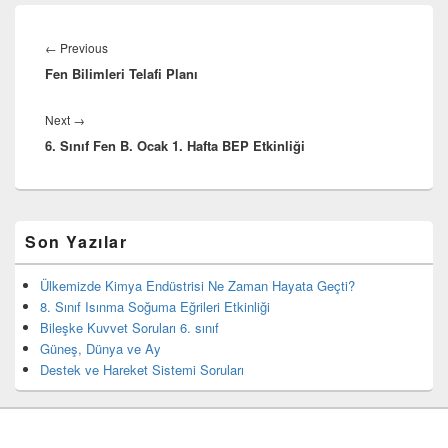
Yazı
gezinmesi
Previous
←
Previous
Fen Bilimleri Telafi Planı
post:
Next
Next
→
6. Sınıf Fen B. Ocak 1. Hafta BEP Etkinliği
post:
Birincil
Son Yazılar
yan
bar
eklenti
Ülkemizde Kimya Endüstrisi Ne Zaman Hayata Geçti?
bölgesi
8. Sınıf Isınma Soğuma Eğrileri Etkinliği
Bileşke Kuvvet Soruları 6. sınıf
Güneş, Dünya ve Ay
Destek ve Hareket Sistemi Soruları