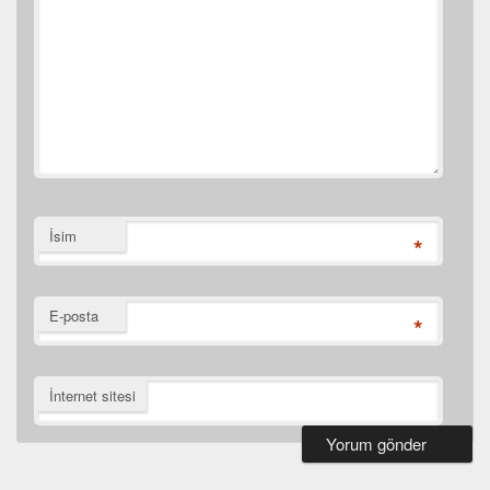
İsim
*
E-posta
*
İnternet sitesi