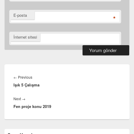
E-posta
*
İnternet sitesi
Yazı
gezinmesi
Previous
←
Previous
Işık 5 Çalışma
post:
Next
Next
→
Fen proje konu 2019
post:
Birincil