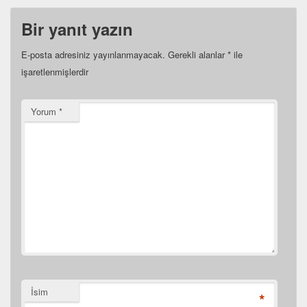
Bir yanıt yazın
E-posta adresiniz yayınlanmayacak.
Gerekli alanlar
*
ile
işaretlenmişlerdir
Yorum
*
İsim
*