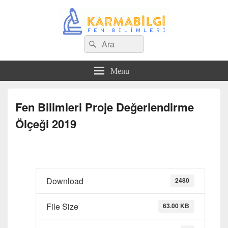
Search
Çeşitli Konularda Kaliteli Bilgi
Ara
for:
Menu
Fen Bilimleri Proje Değerlendirme
Ölçeği 2019
Download
2480
File Size
63.00 KB