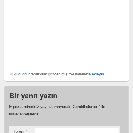
Bu girdi
onur
tarafından gönderilmiş. Yer imlerinize
ekleyin
.
Bir yanıt yazın
E-posta adresiniz yayınlanmayacak.
Gerekli alanlar
*
ile
işaretlenmişlerdir
Yorum
*