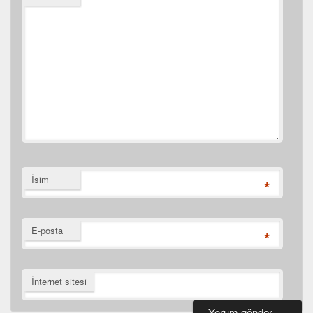
İsim
*
E-posta
*
İnternet sitesi