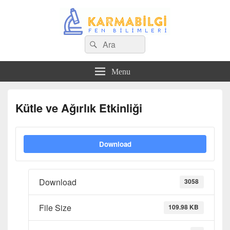
Search
Çeşitli Konularda Kaliteli Bilgi
Ara
for:
Menu
Kütle ve Ağırlık Etkinliği
Download
Download
3058
File Size
109.98 KB