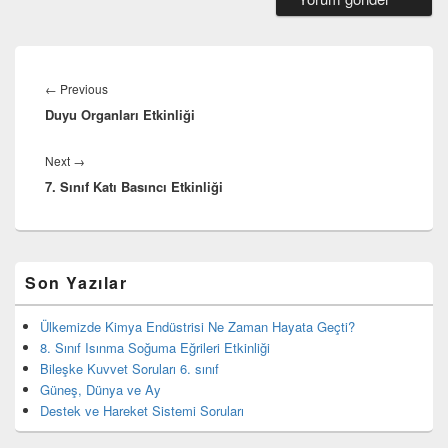
Yazı
gezinmesi
Previous
←
Previous
Duyu Organları Etkinliği
post:
Next
Next
→
7. Sınıf Katı Basıncı Etkinliği
post:
Birincil
Son Yazılar
yan
bar
eklenti
Ülkemizde Kimya Endüstrisi Ne Zaman Hayata Geçti?
bölgesi
8. Sınıf Isınma Soğuma Eğrileri Etkinliği
Bileşke Kuvvet Soruları 6. sınıf
Güneş, Dünya ve Ay
Destek ve Hareket Sistemi Soruları