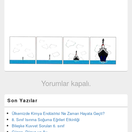
Yorumlar kapalı.
Birincil
Son Yazılar
yan
bar
eklenti
Ülkemizde Kimya Endüstrisi Ne Zaman Hayata Geçti?
bölgesi
8. Sınıf Isınma Soğuma Eğrileri Etkinliği
Bileşke Kuvvet Soruları 6. sınıf
Güneş, Dünya ve Ay