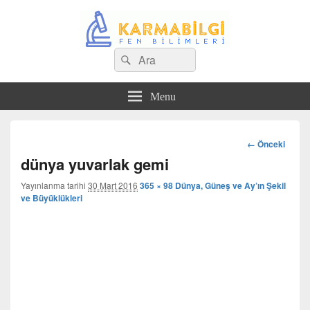
Search
Çeşitli Konularda Kaliteli Bilgi
Ara
for:
Menu
Görsel
← Önceki
dolaşım
dünya yuvarlak gemi
Yayınlanma tarihi
30 Mart 2016
365 × 98
Dünya, Güneş ve Ay’ın Şekil
ve Büyüklükleri