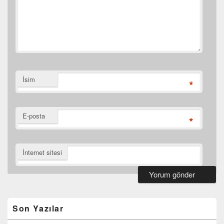
İsim
*
E-posta
*
İnternet sitesi
Birincil
yan
bar
Son Yazılar
eklenti
bölgesi