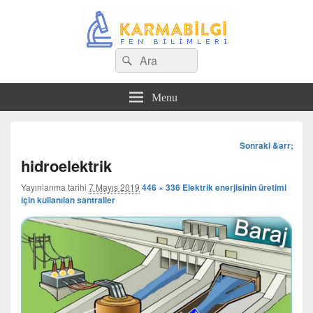
Search
Çeşitli Konularda Kaliteli Bilgi
Ara
for:
Menu
Görsel
Sonraki &arr;
dolaşım
hidroelektrik
Yayınlanma tarihi
7 Mayıs 2019
446 × 336
Elektrik enerjisinin üretimi
için kullanılan santraller