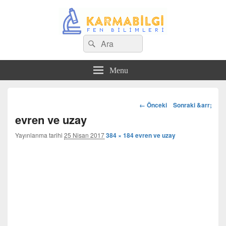
Search
Çeşitli Konularda Kaliteli Bilgi
Ara
for:
Menu
Görsel
← Önceki
Sonraki &arr;
dolaşım
evren ve uzay
Yayınlanma tarihi
25 Nisan 2017
384 × 184
evren ve uzay