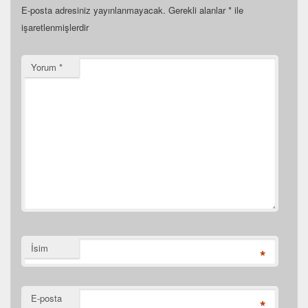
E-posta adresiniz yayınlanmayacak.
Gerekli alanlar
*
ile
işaretlenmişlerdir
Yorum
*
İsim
*
E-posta
*