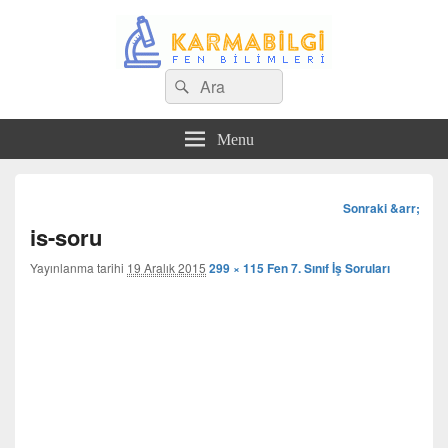
Search
Çeşitli Konularda Kaliteli Bilgi
Ara
for:
Menu
Görsel
Sonraki &arr;
dolaşım
is-soru
Yayınlanma tarihi
19 Aralık 2015
299 × 115
Fen 7. Sınıf İş Soruları