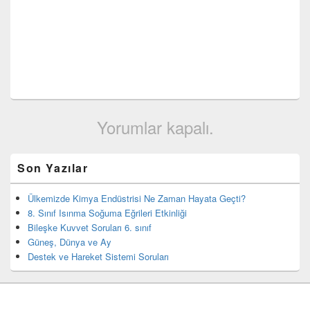
Yorumlar kapalı.
Birincil
Son Yazılar
yan
bar
eklenti
Ülkemizde Kimya Endüstrisi Ne Zaman Hayata Geçti?
bölgesi
8. Sınıf Isınma Soğuma Eğrileri Etkinliği
Bileşke Kuvvet Soruları 6. sınıf
Güneş, Dünya ve Ay
Destek ve Hareket Sistemi Soruları