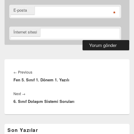
E-posta
*
İnternet sitesi
Yazı
gezinmesi
Previous
←
Previous
Fen 5. Sınıf 1. Dönem 1. Yazılı
post:
Next
Next
→
6. Sınıf Dolaşım Sistemi Soruları
post:
Birincil
Son Yazılar
yan