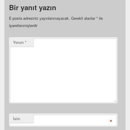
Bir yanıt yazın
E-posta adresiniz yayınlanmayacak.
Gerekli alanlar
*
ile
işaretlenmişlerdir
Yorum
*
İsim
*