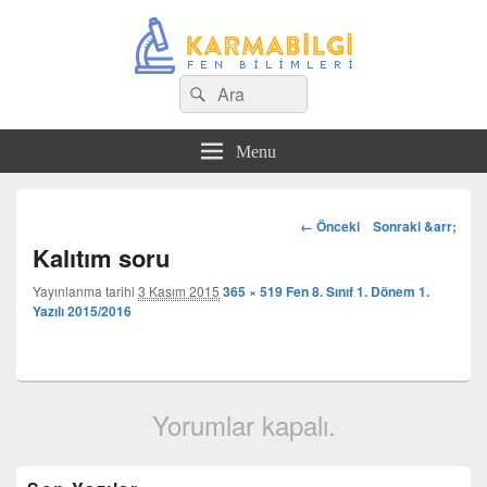
Search
Çeşitli Konularda Kaliteli Bilgi
Ara
for:
Menu
Görsel
← Önceki
Sonraki &arr;
dolaşım
Kalıtım soru
Yayınlanma tarihi
3 Kasım 2015
365 × 519
Fen 8. Sınıf 1. Dönem 1.
Yazılı 2015/2016
Yorumlar kapalı.
Birincil