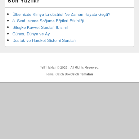
Son Yazılar
yan
bar
eklenti
Ülkemizde Kimya Endüstrisi Ne Zaman Hayata Geçti?
bölgesi
8. Sınıf Isınma Soğuma Eğrileri Etkinliği
Bileşke Kuvvet Soruları 6. sınıf
Güneş, Dünya ve Ay
Destek ve Hareket Sistemi Soruları
Telif Hakları © 2026
. All Rights Reserved.
Tema: Catch Box
Catch Temaları