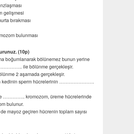
onzlaşması
n gelişmesi
urta bırakması
omozom bulunması
durunuz. (10p)
azma boğumlanarak bölünemez bunun yerine
 ile bölünme gerçekleşir.
e 2 aşamada gerçekleşir.
an kedinin sperm hücrelerinin ………………….
inde ………….. kromozom, üreme hücrelerinde
 bulunur.
e de mayoz geçiren hücrenin toplam sayısı