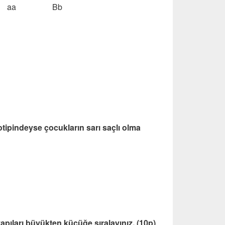
aa Bb
tipindeyse çocukların sarı saçlı olma
yapıları büyükten küçüğe sıralayınız. (10p)