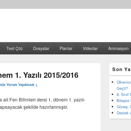
Test Çöz
Dosyalar
Planlar
Videolar
Animasyon
Birincil
Son Ya
yan
nem 1. Yazılı 2015/2016
bar
eklenti
Ülkemiz
nüz Yorum Yapılmadı ↓
bölgesi
Geçti?
8. Sınıf
 ait Fen Bilimleri dersi 1. dönem 1. yazılı
Bileşke 
kapsayacak şekilde hazırlanmıştır.
Güneş, 
Destek v