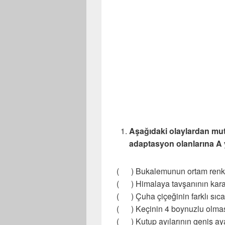
Aşağıdaki olaylardan mu
adaptasyon olanlarına A y
( ) Bukalemunun ortam renkl
( ) Himalaya tavşanının kara
( ) Çuha çiçeğinin farklı sıcak
( ) Keçinin 4 boynuzlu olma
( ) Kutup ayılarının geniş ay