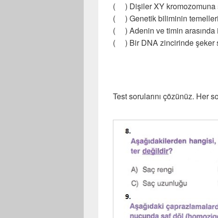
( ) Dişiler XY kromozomuna s
( ) Genetik biliminin temelleri
( ) Adenin ve timin arasında ik
( ) Bir DNA zincirinde şeker say
Test sorularını çözünüz. Her s