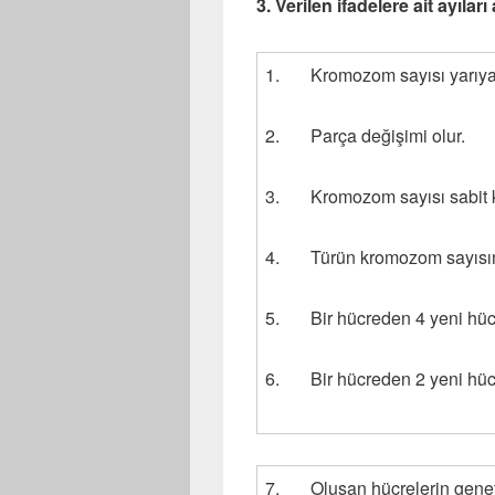
3. Verilen ifadelere ait ayıları
1. Kromozom sayısı yarıya 
2. Parça değişimi olur.
3. Kromozom sayısı sabit ka
4. Türün kromozom sayısının
5. Bir hücreden 4 yeni hücr
6. Bir hücreden 2 yeni hücr
7. Oluşan hücrelerin genetik