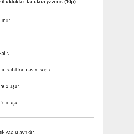
 ait oldukları kutulara yazınız. (10p)
iner.
lır.
 sabit kalmasını sağlar.
e oluşur.
e oluşur.
 yapısı aynıdır.