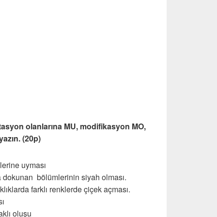
tasyon olanlarına MU, modifikasyon MO,
azın. (20p)
erine uyması
 dokunan bölümlerinin siyah olması.
lıklarda farklı renklerde çiçek açması.
sı
aklı oluşu