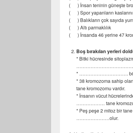
( ) İnsan teninin güneşte br
( ) Spor yapanların kaslarını
( ) Balıkların çok sayıda yum
( ) Altı parmaklılık
( ) İnsanda 46 yerine 47 kr
Boş bırakılan yerleri dol
* Bitki hücresinde sitopl
…………………………………………..
* …………………………. bölünm
* 38 kromozoma sahip ol
tane kromozomu vardır.
* İnsanın vücut hücreler
……………… tane kromozom
* Peş peşe 2 mitoz bir tan
…………………olur.