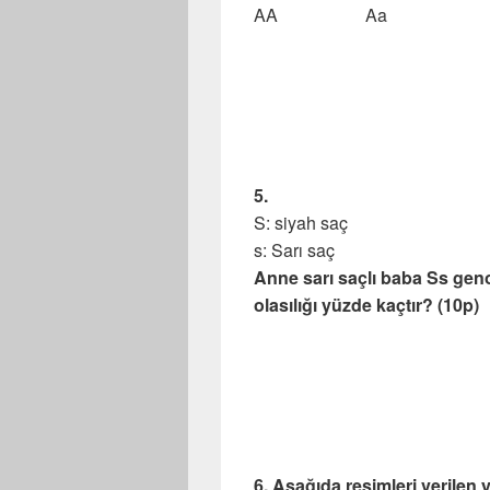
AA Aa 
5.
S: siyah saç
s: Sarı saç
Anne sarı saçlı baba Ss geno
olasılığı yüzde kaçtır? (10p)
6. Aşağıda resimleri verilen 