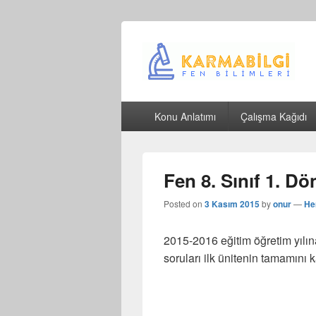
Çeşitli Konularda Kaliteli Bilgi
Birincil
Konu Anlatımı
Çalışma Kağıdı
menü
Fen 8. Sınıf 1. Dö
Posted on
3 Kasım 2015
by
onur
—
He
2015-2016 eğitim öğretim yılına
soruları ilk ünitenin tamamını 