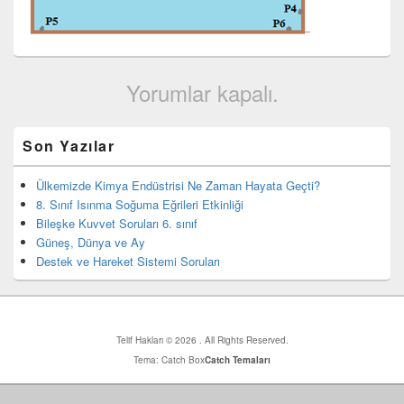
Yorumlar kapalı.
Birincil
Son Yazılar
yan
bar
eklenti
Ülkemizde Kimya Endüstrisi Ne Zaman Hayata Geçti?
bölgesi
8. Sınıf Isınma Soğuma Eğrileri Etkinliği
Bileşke Kuvvet Soruları 6. sınıf
Güneş, Dünya ve Ay
Destek ve Hareket Sistemi Soruları
Telif Hakları © 2026
. All Rights Reserved.
Tema: Catch Box
Catch Temaları