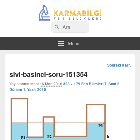
Search
Çeşitli Konularda Kaliteli Bilgi
Ara
for:
Menu
Görsel
Sonraki &arr;
dolaşım
sivi-basinci-soru-151354
Yayınlanma tarihi
16 Mart 2016
323 × 179
Fen Bilimleri 7. Sınıf 2.
Dönem 1. Yazılı 2016