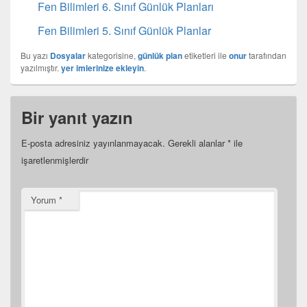
Fen Bilimleri 6. Sınıf Günlük Planları
Fen Bilimleri 5. Sınıf Günlük Planlar
Bu yazı
Dosyalar
kategorisine,
günlük plan
etiketleri ile
onur
tarafından
yazılmıştır.
yer imlerinize ekleyin
.
Bir yanıt yazın
E-posta adresiniz yayınlanmayacak.
Gerekli alanlar
*
ile
işaretlenmişlerdir
Yorum
*