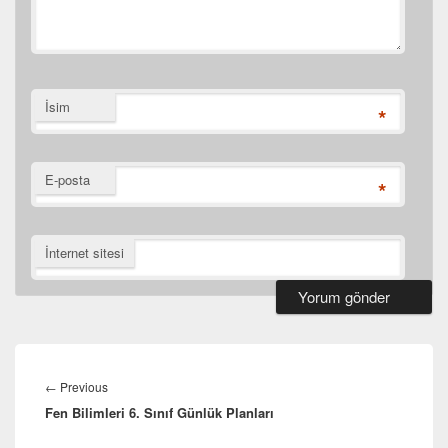
İsim
*
E-posta
*
İnternet sitesi
Yazı
gezinmesi
Previous
←
Previous
Fen Bilimleri 6. Sınıf Günlük Planları
post: