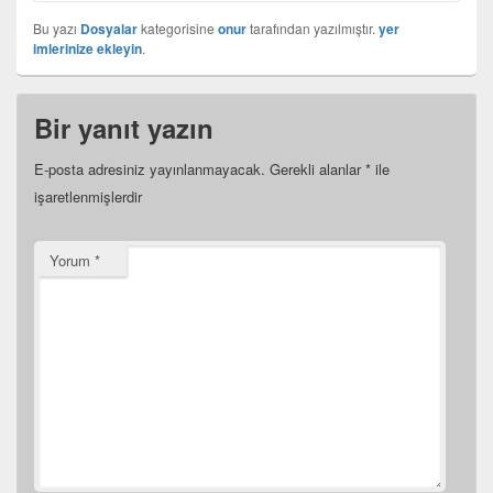
Bu yazı
Dosyalar
kategorisine
onur
tarafından yazılmıştır.
yer
imlerinize ekleyin
.
Bir yanıt yazın
E-posta adresiniz yayınlanmayacak.
Gerekli alanlar
*
ile
işaretlenmişlerdir
Yorum
*