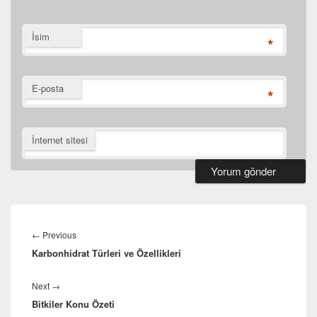
İsim
*
E-posta
*
İnternet sitesi
Yazı
gezinmesi
Previous
←
Previous
Karbonhidrat Türleri ve Özellikleri
post:
Next
Next
→
Bitkiler Konu Özeti
post: