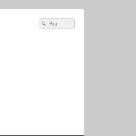
Search
Ara
for: