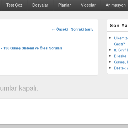
Test Çöz
Dosyalar
Planlar
Videolar
Animasyon
Birincil
Son Ya
yan
Görsel
← Önceki
Sonraki &arr;
bar
dolaşım
eklenti
Ülkemiz
bölgesi
Geçti?
 × 136
Güneş Sistemi ve Ötesi Soruları
8. Sınıf
Bileşke 
Güneş, 
Destek v
umlar kapalı.