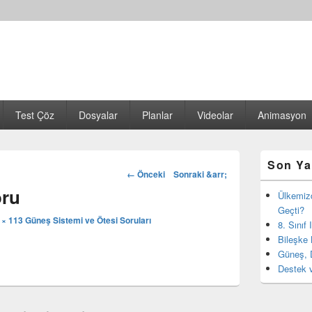
Test Çöz
Dosyalar
Planlar
Videolar
Animasyon
Birincil
Son Ya
yan
Görsel
← Önceki
Sonraki &arr;
bar
dolaşım
oru
eklenti
Ülkemiz
bölgesi
Geçti?
 × 113
Güneş Sistemi ve Ötesi Soruları
8. Sınıf
Bileşke 
Güneş, 
Destek v