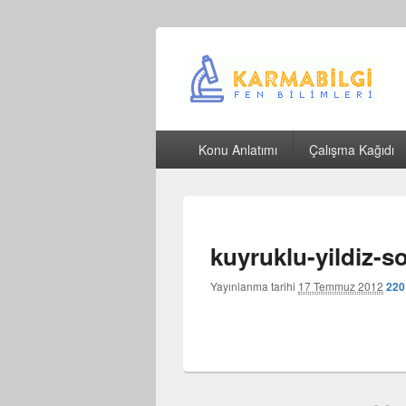
Çeşitli Konularda Kaliteli Bilgi
Birincil
Konu Anlatımı
Çalışma Kağıdı
menü
kuyruklu-yildiz-s
Yayınlanma tarihi
17 Temmuz 2012
220