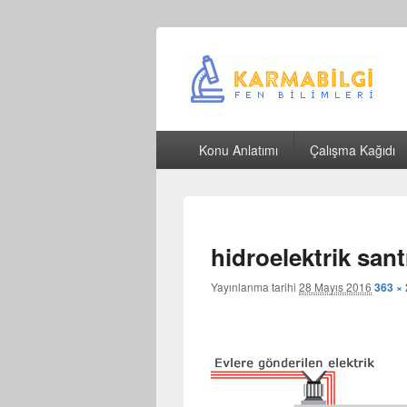
Çeşitli Konularda Kaliteli Bilgi
Birincil
Konu Anlatımı
Çalışma Kağıdı
menü
hidroelektrik sant
Yayınlanma tarihi
28 Mayıs 2016
363 ×