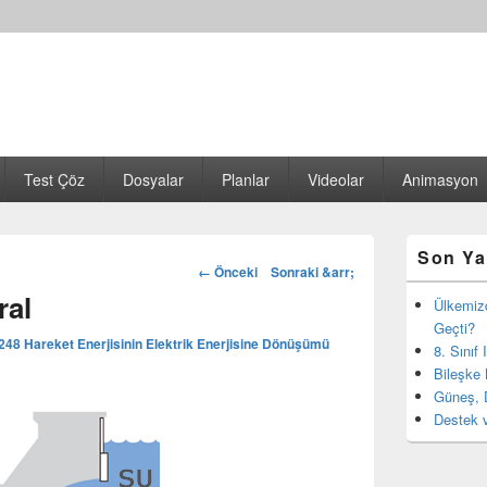
Test Çöz
Dosyalar
Planlar
Videolar
Animasyon
Birincil
Son Ya
yan
Görsel
← Önceki
Sonraki &arr;
bar
dolaşım
ral
eklenti
Ülkemiz
bölgesi
Geçti?
 248
Hareket Enerjisinin Elektrik Enerjisine Dönüşümü
8. Sınıf
Bileşke 
Güneş, 
Destek v